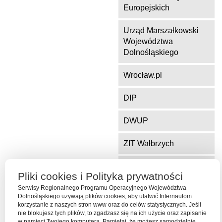
Europejskich
Urząd Marszałkowski
Województwa
Dolnośląskiego
Wrocław.pl
DIP
DWUP
ZIT Wałbrzych
ZIT Jelenia Góra
Pliki cookies i Polityka prywatności
Serwisy Regionalnego Programu Operacyjnego Województwa
Dolnośląskiego używają plików cookies, aby ułatwić Internautom
Serwis współfinansowany ze środków Funduszu Spójności Unii
korzystanie z naszych stron www oraz do celów statystycznych. Jeśli
Europejskiej w ramach Programu Operacyjnego Pomoc Techniczna
nie blokujesz tych plików, to zgadzasz się na ich użycie oraz zapisanie
2014-2020
w pamięci Twojego komputera. Pamiętaj, że możesz samodzielnie