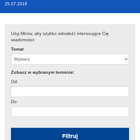
25.07.2018
Użyj filtrów, aby szybko odnaleźć interesujące Cię
wiadomości:
Temat
Zobacz w wybranym terminie:
Od:
Do:
Filtruj