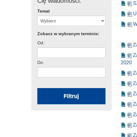
Cię wiadomości:
S
Temat
U
W
Zobacz w wybranym terminie:
Od:
Z
Z
Do:
2020
Z
Z
Z
Filtruj
Z
Z
Z
Z