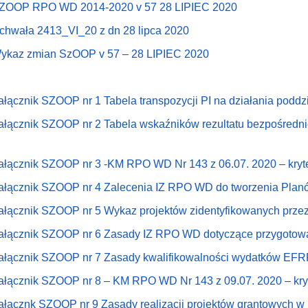
ZOOP RPO WD 2014-2020 v 57 28 LIPIEC 2020
chwała 2413_VI_20 z dn 28 lipca 2020
ykaz zmian SzOOP v 57 – 28 LIPIEC 2020
ałącznik SZOOP nr 1 Tabela transpozycji PI na działania poddz
ałącznik SZOOP nr 2 Tabela wskaźników rezultatu bezpośrednieg
ałącznik SZOOP nr 3 -KM RPO WD Nr 143 z 06.07. 2020 – kry
ałącznik SZOOP nr 4 Zalecenia IZ RPO WD do tworzenia Planó
ałącznik SZOOP nr 5 Wykaz projektów zidentyfikowanych pr
ałącznik SZOOP nr 6 Zasady IZ RPO WD dotyczące przygotowan
ałącznik SZOOP nr 7 Zasady kwalifikowalności wydatków EF
ałącznik SZOOP nr 8 – KM RPO WD Nr 143 z 09.07. 2020 – kry
ałącznk SZOOP nr 9 Zasady realizacji projektów grantowych w 