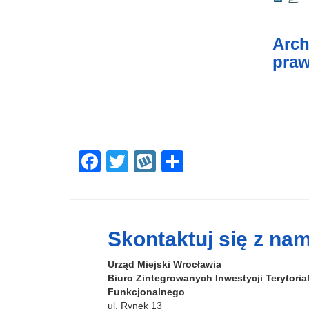
Arch
praw
F
T
W
S
a
wi
yk
h
c
tt
o
ar
e
er
p
e
Skontaktuj się z nam
b
Urząd Miejski Wrocławia
o
Biuro Zintegrowanych Inwestycji Terytori
o
Funkcjonalnego
ul. Rynek 13