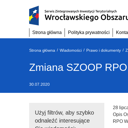
Przejdź
do
treści
Strona główna
Polityka prywatności
Konta
/
/
/
Strona główna
Wiadomości
Prawo i dokumenty
Z
Zmiana SZOOP RPO W
30.07.2020
28 lipc
Użyj filtrów, aby szybko
Opis O
odnaleźć interesujące
RPO WD