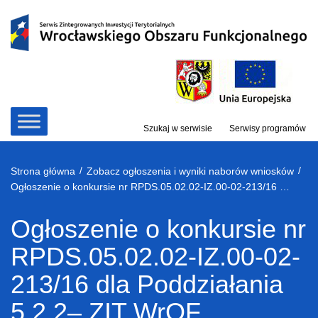
Przejdź
do
treści
Szukaj w serwisie
Serwisy programów
/
/
Strona główna
Zobacz ogłoszenia i wyniki naborów wniosków
Ogłoszenie o konkursie nr RPDS.05.02.02-IZ.00-02-213/16 dla Poddziałania 5.2.2– ZIT WrOF
Ogłoszenie o konkursie nr
RPDS.05.02.02-IZ.00-02-
213/16 dla Poddziałania
5.2.2– ZIT WrOF