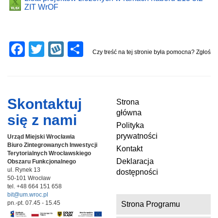
ZIT WrOF
F
T
W
S
Czy treść na tej stronie była pomocna? Zgłoś
a
wi
yk
h
c
tt
o
ar
e
er
p
e
Skontaktuj
Strona
b
główna
się z nami
o
Polityka
prywatności
Urząd Miejski Wrocławia
o
Biuro Zintegrowanych Inwestycji
Kontakt
k
Terytorialnych
Wrocławskiego
Deklaracja
Obszaru Funkcjonalnego
ul. Rynek 13
dostępności
50-101 Wrocław
tel. +48 664 151 658
bit@um.wroc.pl
pn.-pt. 07.45 - 15.45
Strona Programu