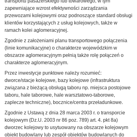
transportu pasażerskiego lub towarowego, w tym
zapewniające wzrost efektywności zarządzania
przewozami kolejowymi oraz podnoszące standard obsługi
klientów korzystających z usług kolejowych, także w
ramach kolei aglomeracyjnej.
Zgodnie z założeniami planu transportowego połączenia
(linie komunikacyjne) o charakterze wojewódzkim w
obszarze aglomeracyjnym pełnią także rolę połączeń o
charakterze aglomeracyjnym.
Przez inwestycje punktowe należy rozumieć:
dworce/stacje kolejowe, bazy kolejowe (infrastruktura
związana z bieżącą obsługą taboru np. miejsca postojowe
taboru, hale taborowe, hale warsztatowo-taborowe,
zaplecze techniczne), bocznice/centra przeładunkowe.
Zgodnie z Ustawą z dnia 28 marca 2003 r. o transporcie
kolejowym (Dz.U. 2003 nr 86 poz. 789) art. 4. pkt 8a)
dworzec kolejowy to usytuowany na obszarze kolejowym
obiekt budowlany lub zespół obiektów budowlanych do