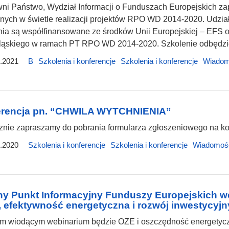
ni Państwo, Wydział Informacji o Funduszach Europejskich za
nych w świetle realizacji projektów RPO WD 2014-2020. Udział j
nia są współfinansowane ze środków Unii Europejskiej – EF
ląskiego w ramach PT RPO WD 2014-2020. Szkolenie odbędzie s
.2021
B
Szkolenia i konferencje
Szkolenia i konferencje
Wiadom
erencja pn. “CHWILA WYTCHNIENIA”
znie zapraszamy do pobrania formularza zgłoszeniowego na 
.2020
Szkolenia i konferencje
Szkolenia i konferencje
Wiadomoś
y Punkt Informacyjny Funduszy Europejskich w
 efektywność energetyczna i rozwój inwestycyjn
m wiodącym webinarium będzie OZE i oszczędność energetyczn