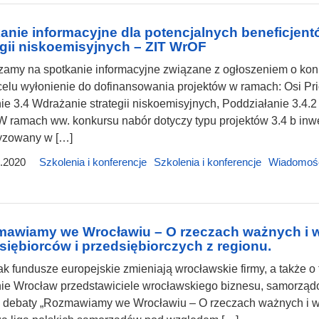
anie informacyjne dla potencjalnych beneficjent
egii niskoemisyjnych – ZIT WrOF
amy na spotkanie informacyjne związane z ogłoszeniem o konk
elu wyłonienie do dofinansowania projektów w ramach: Osi Pr
ie 3.4 Wdrażanie strategii niskoemisyjnych, Poddziałanie 3.4.2
 ramach ww. konkursu nabór dotyczy typu projektów 3.4 b inwe
yzowany w […]
.2020
Szkolenia i konferencje
Szkolenia i konferencje
Wiadomoś
awiamy we Wrocławiu – O rzeczach ważnych i w
siębiorców i przedsiębiorczych z regionu.
ak fundusze europejskie zmieniają wrocławskie firmy, a także o
ie Wrocław przedstawiciele wrocławskiego biznesu, samorządo
debaty „Rozmawiamy we Wrocławiu – O rzeczach ważnych i ważn