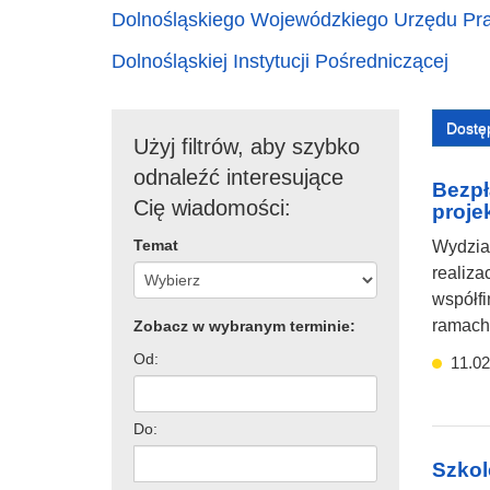
Dolnośląskiego Wojewódzkiego Urzędu Pr
Dolnośląskiej Instytucji Pośredniczącej
Dostę
Użyj filtrów, aby szybko
odnaleźć interesujące
Bezpł
Cię wiadomości:
proje
Temat
Wydział
realiza
współf
ramach 
Zobacz w wybranym terminie:
Od:
11.02
Do:
Szkol