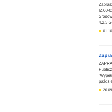
Zaprasz
IZ.00-0
Środow
4.2.3 G
01.10
Zapra
ZAPRA
Publicz
”Wypełn
paździe
26.09