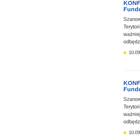
KONFE
Fundu
Szanow
Terytor
ważniej
odbędzi
10.09
KONFE
Fundu
Szanown
Terytor
ważnie
odbędzi
10.09