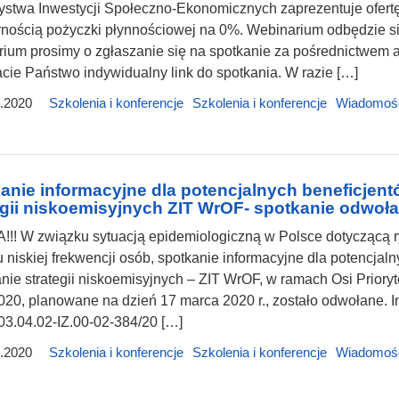
stwa Inwestycji Społeczno-Ekonomicznych zaprezentuje ofertę 
nością pożyczki płynnościowej na 0%. Webinarium odbędzie si
ium prosimy o zgłaszanie się na spotkanie za pośrednictwem adr
cie Państwo indywidualny link do spotkania. W razie […]
.2020
Szkolenia i konferencje
Szkolenia i konferencje
Wiadomoś
anie informacyjne dla potencjalnych beneficjent
egii niskoemisyjnych ZIT WrOF- spotkanie odwoł
!! W związku sytuacją epidemiologiczną w Polsce dotyczącą 
niskiej frekwencji osób, spotkanie informacyjne dla potencja
nie strategii niskoemisyjnych – ZIT WrOF, w ramach Osi Prio
20, planowane na dzień 17 marca 2020 r., zostało odwołane. I
3.04.02-IZ.00-02-384/20 […]
.2020
Szkolenia i konferencje
Szkolenia i konferencje
Wiadomoś