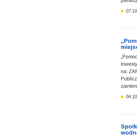
pierws
07.10
„Pomo
miejs
„Pomoc 
Inwesty
na: Z
Publicz
zainte
04.10
Spotk
wodno