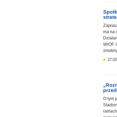
Spotk
strat
Zaprasz
ma na c
Działan
WrOF. W
zmotor
27.02
„Rozm
przed
O tym j
Stadion
ramach 