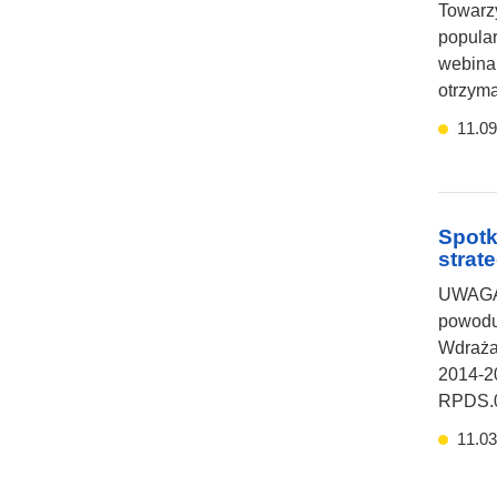
Towarzy
popular
webinar
otrzyma
11.09
Spotk
strat
UWAGA!
powodu 
Wdraża
2014-20
RPDS.0
11.03