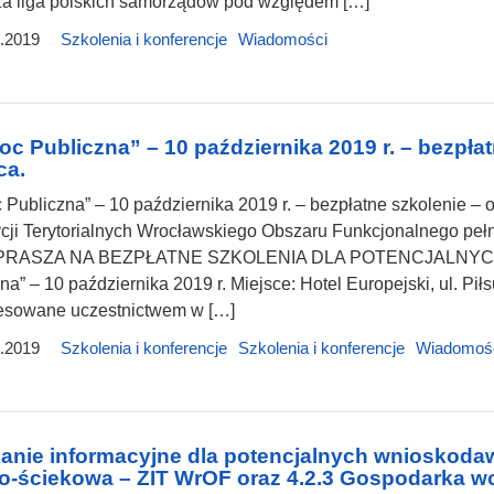
za liga polskich samorządów pod względem […]
.2019
Szkolenia i konferencje
Wiadomości
c Publiczna” – 10 października 2019 r. – bezpłat
ca.
Publiczna” – 10 października 2019 r. – bezpłatne szkolenie – 
cji Terytorialnych Wrocławskiego Obszaru Funkcjonalnego pełn
APRASZA NA BEZPŁATNE SZKOLENIA DLA POTENCJALNYCH 
na” – 10 października 2019 r. Miejsce: Hotel Europejski, ul. 
resowane uczestnictwem w […]
.2019
Szkolenia i konferencje
Szkolenia i konferencje
Wiadomoś
anie informacyjne dla potencjalnych wnioskoda
-ściekowa – ZIT WrOF oraz 4.2.3 Gospodarka w