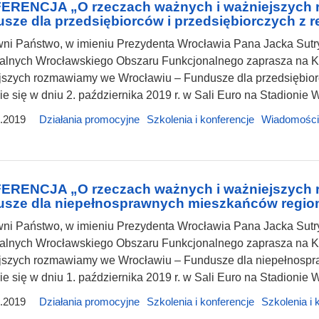
RENCJA „O rzeczach ważnych i ważniejszych 
sze dla przedsiębiorców i przedsiębiorczych z r
ni Państwo, w imieniu Prezydenta Wrocławia Pana Jacka Sutry
ialnych Wrocławskiego Obszaru Funkcjonalnego zaprasza na Ko
szych rozmawiamy we Wrocławiu – Fundusze dla przedsiębiorcó
e się w dniu 2. października 2019 r. w Sali Euro na Stadionie 
.2019
Działania promocyjne
Szkolenia i konferencje
Wiadomości
RENCJA „O rzeczach ważnych i ważniejszych 
sze dla niepełnosprawnych mieszkańców regio
i Państwo, w imieniu Prezydenta Wrocławia Pana Jacka Sutry
ialnych Wrocławskiego Obszaru Funkcjonalnego zaprasza na Ko
jszych rozmawiamy we Wrocławiu – Fundusze dla niepełnospr
e się w dniu 1. października 2019 r. w Sali Euro na Stadionie 
.2019
Działania promocyjne
Szkolenia i konferencje
Szkolenia i 