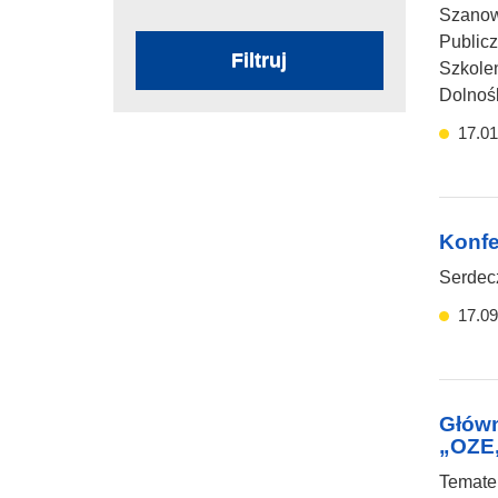
Szanow
Publicz
Filtruj
Szkole
Dolnoś
17.01
Konf
Serdec
17.09
Główn
„OZE,
Temate