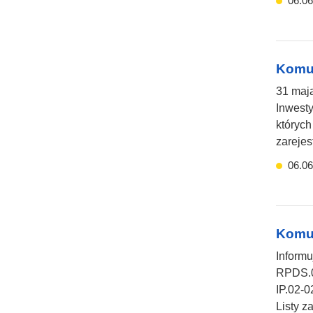
06.06
Komun
31 maja
Inwest
których
zareje
06.06
Komun
Inform
RPDS.0
IP.02-0
Listy z