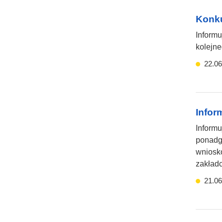
Konku
Informu
kolejne
22.06
Infor
Informu
ponadgi
wnioskó
zakładc
21.06