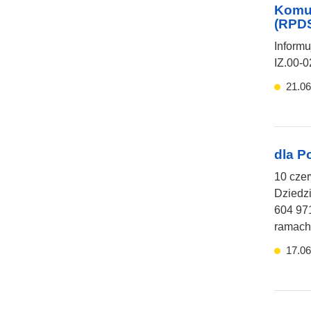
Komun
(RPDS
Inform
IZ.00-0
21.06
dla P
10 czer
Dziedzi
604 971
ramach 
17.06