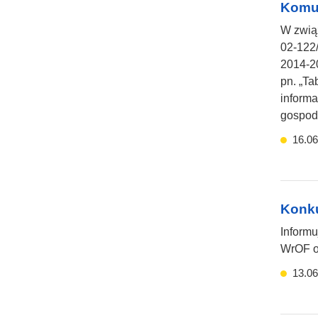
Komun
W zwią
02-122
2014-20
pn. „Ta
informa
gospod
16.06
Konku
Informu
WrOF or
13.06