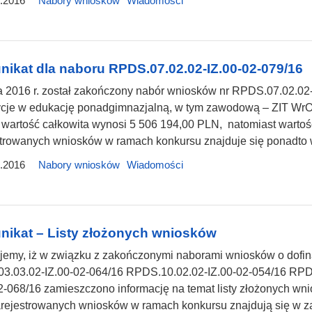
.2016
Nabory wniosków
Wiadomości
ikat dla naboru RPDS.07.02.02-IZ.00-02-079/16
 2016 r. został zakończony nabór wniosków nr RPDS.07.02.02-
ycje w edukację ponadgimnazjalną, w tym zawodową – ZIT WrO
 wartość całkowita wynosi 5 506 194,00 PLN, natomiast wartoś
strowanych wniosków w ramach konkursu znajduje się ponadto 
.2016
Nabory wniosków
Wiadomości
ikat – Listy złożonych wniosków
ujemy, iż w związku z zakończonymi naborami wniosków o dof
3.03.02-IZ.00-02-064/16 RPDS.10.02.02-IZ.00-02-054/16 RPD
2-068/16 zamieszczono informację na temat listy złożonych w
arejestrowanych wniosków w ramach konkursu znajdują się w z