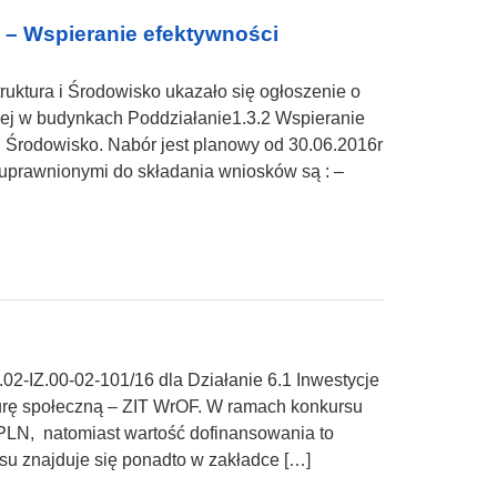
 – Wspieranie efektywności
ruktura i Środowisko ukazało się ogłoszenie o
nej w budynkach Poddziałanie1.3.2 Wspieranie
i Środowisko. Nabór jest planowy od 30.06.2016r
uprawnionymi do składania wniosków są : –
2-IZ.00-02-101/16 dla Działanie 6.1 Inwestycje
kturę społeczną – ZIT WrOF. W ramach konkursu
 PLN, natomiast wartość dofinansowania to
u znajduje się ponadto w zakładce […]