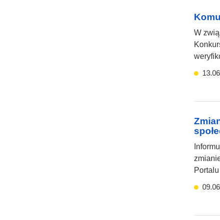
Komun
W zwią
Konkurs
weryfi
13.06
Zmian
społe
Informu
zmianie
Portalu
09.06