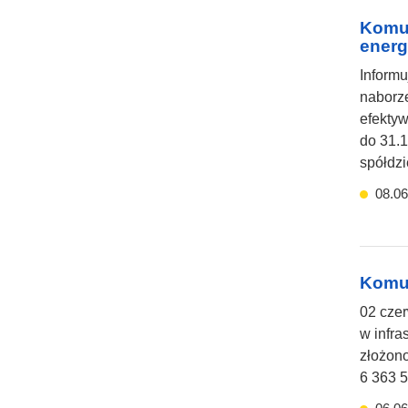
Komun
energ
Informu
naborze
efektyw
do 31.
spółdzi
08.06
Komun
02 czer
w infra
złożono
6 363 5