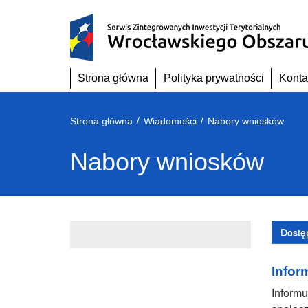
Przejdź
do
treści
Strona główna
Polityka prywatności
Konta
/
/
Strona główna
Wiadomości
Nabory wniosków
Nabory wniosków
Dostę
Infor
Informu