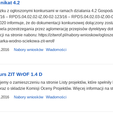
ikat 4.2
zku z ogłoszonymi konkursami w ramach działania 4.2 Gospod
/16 – RPDS.04.02.02-IZ.00-02-123/16 – RPDS.04.02.03-IZ.00-
20 informuje, że do dokumentacji konkursowej dołączony zost
bela przestrzegania przez aglomerację przepisów dyrektywy do
cji na stronie naboru: https://zitwrof.pl/nabory-wnioskow/oglo
arka-wodno-sciekowa-zit-wrof/
.2016
Nabory wniosków
Wiadomości
rs ZIT WrOF 1.4 D
jemy o zamieszczeniu na stronie Listy projektów, które spełniły
az o składzie Komisji Oceny Projektów. Więcej informacji na st
.2016
Nabory wniosków
Wiadomości