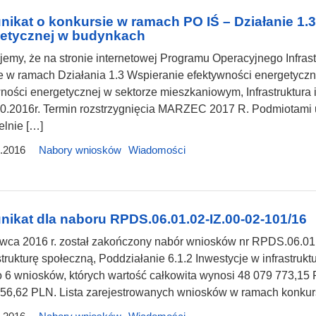
ikat o konkursie w ramach PO IŚ – Działanie 1.3
etycznej w budynkach
jemy, że na stronie internetowej Programu Operacyjnego Infrast
 w ramach Działania 1.3 Wspieranie efektywności energetycz
ności energetycznej w sektorze mieszkaniowym, Infrastruktura 
10.2016r. Termin rozstrzygnięcia MARZEC 2017 R. Podmiotami 
elnie […]
.2016
Nabory wniosków
Wiadomości
ikat dla naboru RPDS.06.01.02-IZ.00-02-101/16
wca 2016 r. został zakończony nabór wniosków nr RPDS.06.01.0
strukturę społeczną, Poddziałanie 6.1.2 Inwestycje w infrastru
 6 wniosków, których wartość całkowita wynosi 48 079 773,15
56,62 PLN. Lista zarejestrowanych wniosków w ramach konkurs