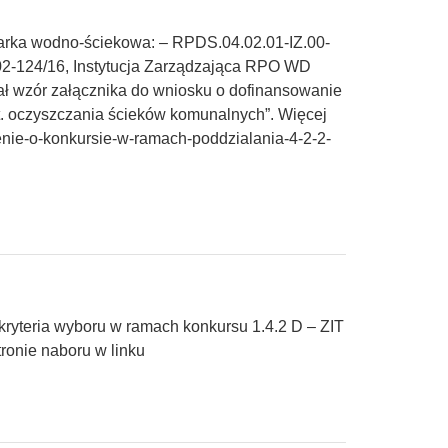
arka wodno-ściekowa: – RPDS.04.02.01-IZ.00-
02-124/16, Instytucja Zarządzająca RPO WD
ał wzór załącznika do wniosku o dofinansowanie
t. oczyszczania ścieków komunalnych”. Więcej
szenie-o-konkursie-w-ramach-poddzialania-4-2-2-
 kryteria wyboru w ramach konkursu 1.4.2 D – ZIT
ronie naboru w linku