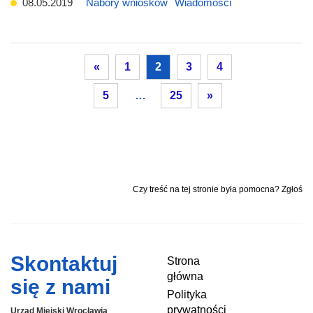
08.05.2019
Nabory wniosków
Wiadomości
«
1
2
3
4
5
…
25
»
Czy treść na tej stronie była pomocna? Zgłoś
Skontaktuj
Strona
główna
się z nami
Polityka
prywatności
Urząd Miejski Wrocławia